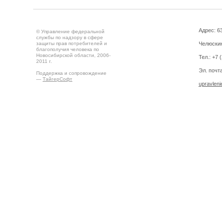
Адрес: 63
© Управление федеральной
службы по надзору в сфере
защиты прав потребителей и
Челюскин
благополучия человека по
Новосибирской области, 2006-
Тел.: +7 
2011 г.
Эл. почта
Поддержка и сопровождение
—
ТайгерСофт
upravlen
Создано на
Drupal