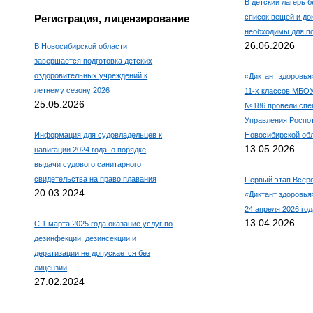
В детский лагерь б
Регистрация, лицензирование
список вещей и до
необходимы для по
26.06.2026
В Новосибирской области
завершается подготовка детских
оздоровительных учреждений к
«Диктант здоровья
летнему сезону 2026
11-х классов МБО
25.05.2026
№186 провели спе
Управления Роспо
Информация для судовладельцев к
Новосибирской об
13.05.2026
навигации 2024 года: о порядке
выдачи судового санитарного
свидетельства на право плавания
Первый этап Всеро
20.03.2024
«Диктант здоровья»
24 апреля 2026 год
13.04.2026
С 1 марта 2025 года оказание услуг по
дезинфекции, дезинсекции и
дератизации не допускается без
лицензии
27.02.2024