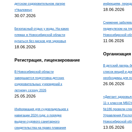
детском оздоровительном лагере
инфекциям, пере
18.06.2026
«Чкаловец»
30.07.2026
Снижение заболев
Безопасный отдых у воды. На каких
педикулезом на те
пляжах в Новосибирской области
Новосибирской об
11.06.2026
купаться без рисков для здоровья
18.06.2026
Организация
Регистрация, лицензирование
В детский лагерь б
В Новосибирской области
список вещей и до
завершается подготовка детских
необходимы для по
26.06.2026
оздоровительных учреждений к
летнему сезону 2026
25.05.2026
«Диктант здоровья
11-х классов МБО
Информация для судовладельцев к
№186 провели спе
навигации 2024 года: о порядке
Управления Роспо
выдачи судового санитарного
Новосибирской об
13.05.2026
свидетельства на право плавания