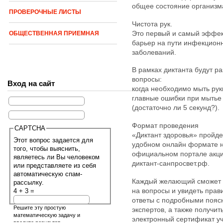
общее состояние организм
ПРОВЕРОЧНЫЕ ЛИСТЫ
Чистота рук.
Это первый и самый эффе
ОБЩЕСТВЕННАЯ ПРИЕМНАЯ
барьер на пути инфекцион
заболеваний.
В рамках диктанта будут р
вопросы:
Вход на сайт
когда необходимо мыть рук
главные ошибки при мытье
(достаточно ли 5 секунд?).
Формат проведения
CAPTCHA
«Диктант здоровья» пройде
Этот вопрос задается для
удобном онлайн формате 
того, чтобы выяснить,
официальном портале акц
являетесь ли Вы человеком
диктант-санпросвет.рф.
или представляете из себя
автоматическую спам-
Каждый желающий сможет 
рассылку.
на вопросы и увидеть пра
4 + 3 =
ответы с подробными поя
Решите эту простую
экспертов, а также получит
математическую задачу и
электронный сертификат уч
введите результат.