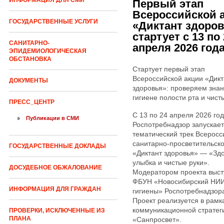
ИНФОРМАЦИЯ ДЛЯ СМИ
Первый этап
Всероссийской 
ГОСУДАРСТВЕННЫЕ УСЛУГИ
«Диктант здоро
стартует с 13 по
САНИТАРНО-
апреля 2026 год
ЭПИДЕМИОЛОГИЧЕСКАЯ
ОБСТАНОВКА
Стартует первый этап
Всероссийской акции «Дикт
ДОКУМЕНТЫ
здоровья»: проверяем знан
гигиене полости рта и чист
ПРЕСС_ЦЕНТР
С 13 по 24 апреля 2026 го
Публикации в СМИ
Роспотребнадзор запускае
тематический трек Всеросс
санитарно-просветительско
ГОСУДАРСТВЕННЫЕ ДОКЛАДЫ
«Диктант здоровья» — «Зд
улыбка и чистые руки».
ДОСУДЕБНОЕ ОБЖАЛОВАНИЕ
Модератором проекта выст
ФБУН «Новосибирский НИ
ИНФОРМАЦИЯ ДЛЯ ГРАЖДАН
гигиены» Роспотребнадзор
Проект реализуется в рамк
коммуникационной стратег
ПРОВЕРКИ, ИСКЛЮЧЕННЫЕ ИЗ
ПЛАНА
«Санпросвет».