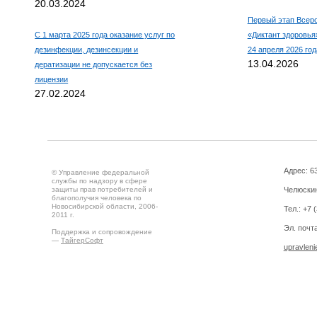
20.03.2024
Первый этап Всеро
С 1 марта 2025 года оказание услуг по
«Диктант здоровья»
дезинфекции, дезинсекции и
24 апреля 2026 год
13.04.2026
дератизации не допускается без
лицензии
27.02.2024
Адрес: 63
© Управление федеральной
службы по надзору в сфере
защиты прав потребителей и
Челюскин
благополучия человека по
Новосибирской области, 2006-
Тел.: +7 
2011 г.
Эл. почта
Поддержка и сопровождение
—
ТайгерСофт
upravlen
Создано на
Drupal