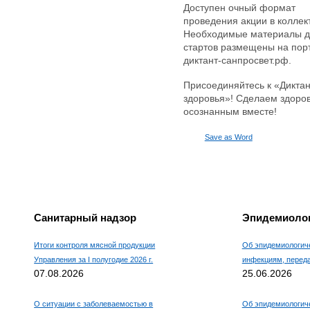
Доступен очный формат
Например, для 1+3, введите
проведения акции в коллек
4.
Необходимые материалы д
стартов размещены на пор
диктант-санпросвет.рф.
Присоединяйтесь к «Диктан
здоровья»! Сделаем здоро
осознанным вместе!
Save as Word
Санитарный надзор
Эпидемиолог
Итоги контроля мясной продукции
Об эпидемиологиче
Управления за I полугодие 2026 г.
инфекциям, пере
07.08.2026
25.06.2026
О ситуации с заболеваемостью в
Об эпидемиологиче