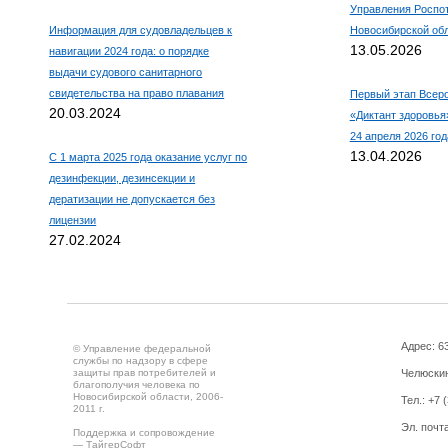
Управления Роспо
Информация для судовладельцев к
Новосибирской об
13.05.2026
навигации 2024 года: о порядке
выдачи судового санитарного
свидетельства на право плавания
Первый этап Всеро
20.03.2024
«Диктант здоровья»
24 апреля 2026 год
13.04.2026
С 1 марта 2025 года оказание услуг по
дезинфекции, дезинсекции и
дератизации не допускается без
лицензии
27.02.2024
Адрес: 63
© Управление федеральной
службы по надзору в сфере
защиты прав потребителей и
Челюскин
благополучия человека по
Новосибирской области, 2006-
Тел.: +7 
2011 г.
Эл. почта
Поддержка и сопровождение
—
ТайгерСофт