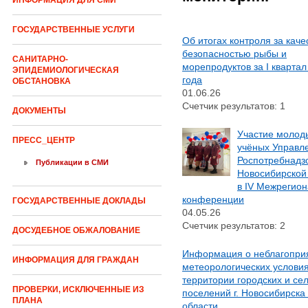
ИНФОРМАЦИЯ ДЛЯ СМИ
ГОСУДАРСТВЕННЫЕ УСЛУГИ
Об итогах контроля за каче
безопасностью рыбы и
САНИТАРНО-
морепродуктов за I квартал
ЭПИДЕМИОЛОГИЧЕСКАЯ
года
ОБСТАНОВКА
01.06.26
Счетчик результатов: 1
ДОКУМЕНТЫ
Участие молод
ПРЕСС_ЦЕНТР
учёных Управл
Роспотребнадз
Публикации в СМИ
Новосибирской
в IV Межрегио
конференции
ГОСУДАРСТВЕННЫЕ ДОКЛАДЫ
04.05.26
Счетчик результатов: 2
ДОСУДЕБНОЕ ОБЖАЛОВАНИЕ
Информация о неблагопри
ИНФОРМАЦИЯ ДЛЯ ГРАЖДАН
метеорологических условия
территории городских и се
ПРОВЕРКИ, ИСКЛЮЧЕННЫЕ ИЗ
поселений г. Новосибирска
ПЛАНА
области