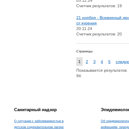
03.12.24
Счетчик результатов: 19
21 ноября - Всемирный ден
от курения
20.11.24
Счетчик результатов: 20
Страницы
1
2
3
4
5
следу
Показывается результатов: 1
94.
Санитарный надзор
Эпидемиолог
О ситуации с заболеваемостью в
Об эпидемиологиче
детском оздоровительном лагере
инфекциям, пере