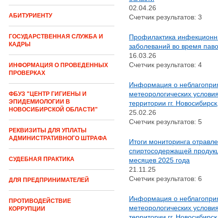
02.04.26
АБИТУРИЕНТУ
Счетчик результатов: 3
Профилактика инфекцион
ГОСУДАРСТВЕННАЯ СЛУЖБА И
КАДРЫ
заболеваний во время пав
16.03.26
Счетчик результатов: 4
ИНФОРМАЦИЯ О ПРОВЕДЕННЫХ
ПРОВЕРКАХ
Информация о неблагопри
метеорологических условия
ФБУЗ "ЦЕНТР ГИГИЕНЫ И
ЭПИДЕМИОЛОГИИ В
территории гг. Новосибирск
НОВОСИБИРСКОЙ ОБЛАСТИ"
25.02.26
Счетчик результатов: 5
РЕКВИЗИТЫ ДЛЯ УПЛАТЫ
АДМИНИСТРАТИВНОГО ШТРАФА
Итоги мониторинга отравл
спиртосодержащей продукц
СУДЕБНАЯ ПРАКТИКА
месяцев 2025 года
21.11.25
Счетчик результатов: 6
ДЛЯ ПРЕДПРИНИМАТЕЛЕЙ
Информация о неблагопри
ПРОТИВОДЕЙСТВИЕ
метеорологических условия
КОРРУПЦИИ
территории гг. Новосибирск