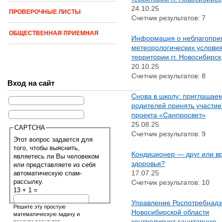
24.10.25
ПРОВЕРОЧНЫЕ ЛИСТЫ
Счетчик результатов: 7
ОБЩЕСТВЕННАЯ ПРИЕМНАЯ
Информация о неблагопри
метеорологических условия
территории гг. Новосибирск
20.10.25
Счетчик результатов: 8
Вход на сайт
Снова в школу: приглашае
родителей принять участие
проекта «Санпросвет»
25.08.25
CAPTCHA
Счетчик результатов: 9
Этот вопрос задается для
того, чтобы выяснить,
Кондиционер — друг или в
являетесь ли Вы человеком
здоровья?
или представляете из себя
17.07.25
автоматическую спам-
рассылку.
Счетчик результатов: 10
13 + 1 =
Управление Роспотребнадз
Решите эту простую
Новосибирской области
математическую задачу и
контролирует санитарную
введите результат.