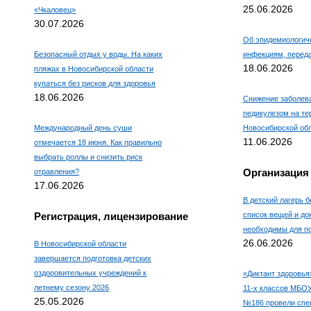
25.06.2026
«Чкаловец»
30.07.2026
Об эпидемиологиче
Безопасный отдых у воды. На каких
инфекциям, пере
18.06.2026
пляжах в Новосибирской области
купаться без рисков для здоровья
18.06.2026
Снижение заболев
педикулезом на те
Международный день суши
Новосибирской об
11.06.2026
отмечается 18 июня. Как правильно
выбрать роллы и снизить риск
Организация
отравления?
17.06.2026
В детский лагерь б
Регистрация, лицензирование
список вещей и до
необходимы для по
26.06.2026
В Новосибирской области
завершается подготовка детских
оздоровительных учреждений к
«Диктант здоровья
летнему сезону 2026
11-х классов МБО
25.05.2026
№186 провели спе