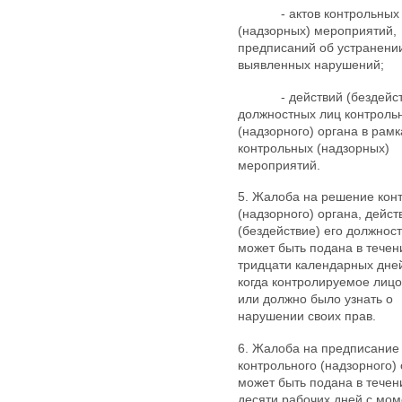
- актов контрольных
(надзорных) мероприятий,
предписаний об устранени
выявленных нарушений;
- действий (бездейст
должностных лиц контроль
(надзорного) органа в рамк
контрольных (надзорных)
мероприятий.
5. Жалоба на решение кон
(надзорного) органа, дейст
(бездействие) его должнос
может быть подана в течен
тридцати календарных дней
когда контролируемое лицо
или должно было узнать о
нарушении своих прав.
6. Жалоба на предписание
контрольного (надзорного)
может быть подана в течен
десяти рабочих дней с мом