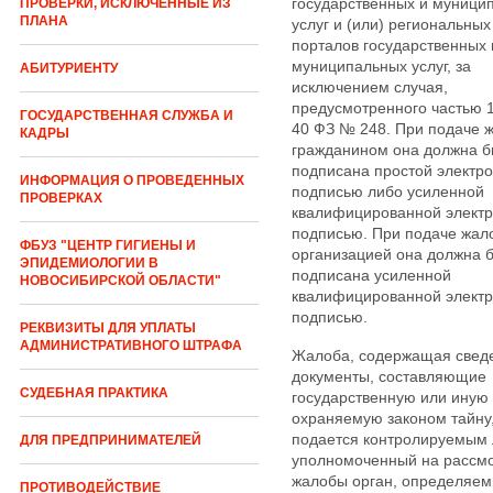
государственных и муници
ПРОВЕРКИ, ИСКЛЮЧЕННЫЕ ИЗ
ПЛАНА
услуг и (или) региональных
порталов государственных 
муниципальных услуг, за
АБИТУРИЕНТУ
исключением случая,
предусмотренного частью 1
ГОСУДАРСТВЕННАЯ СЛУЖБА И
40 ФЗ № 248. При подаче 
КАДРЫ
гражданином она должна б
подписана простой электр
ИНФОРМАЦИЯ О ПРОВЕДЕННЫХ
подписью либо усиленной
ПРОВЕРКАХ
квалифицированной элект
подписью. При подаче жал
ФБУЗ "ЦЕНТР ГИГИЕНЫ И
организацией она должна 
ЭПИДЕМИОЛОГИИ В
подписана усиленной
НОВОСИБИРСКОЙ ОБЛАСТИ"
квалифицированной элект
подписью.
РЕКВИЗИТЫ ДЛЯ УПЛАТЫ
АДМИНИСТРАТИВНОГО ШТРАФА
Жалоба, содержащая свед
документы, составляющие
СУДЕБНАЯ ПРАКТИКА
государственную или иную
охраняемую законом тайну
подается контролируемым 
ДЛЯ ПРЕДПРИНИМАТЕЛЕЙ
уполномоченный на рассм
жалобы орган, определяем
ПРОТИВОДЕЙСТВИЕ