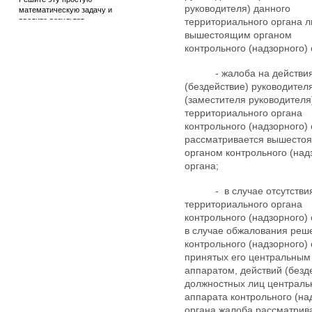
руководителя) данного
математическую задачу и
введите результат.
территориального органа 
Например, для 1+3, введите
вышестоящим органом
4.
контрольного (надзорного) 
- жалоба на действи
(бездействие) руководител
(заместителя руководителя
территориального органа
контрольного (надзорного)
рассматривается вышесто
органом контрольного (над
органа;
- в случае отсутстви
территориального органа
контрольного (надзорного) 
в случае обжалования реш
контрольного (надзорного) 
принятых его центральным
аппаратом, действий (безд
должностных лиц централь
аппарата контрольного (на
органа жалоба рассматрив