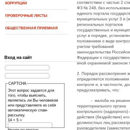
соответствии с частью 2 ст
КОРРУПЦИИ
ФЗ № 248, без использова
единого портала государст
ПРОВЕРОЧНЫЕ ЛИСТЫ
муниципальных услуг 3 и (
региональных порталов
ОБЩЕСТВЕННАЯ ПРИЕМНАЯ
государственных и муници
услуг в порядке, установл
положением о виде контрол
учетом требований
законодательства Российск
Вход на сайт
Федерации о государствен
иной охраняемой законом 
2. Порядок рассмотрения 
определяется положением 
CAPTCHA
контроля и, в частности, д
предусматривать, что:
Этот вопрос задается для
того, чтобы выяснить,
являетесь ли Вы человеком
- жалоба на решени
или представляете из себя
территориального органа
автоматическую спам-
контрольного (надзорного) 
рассылку.
действия (бездействие) его
14 + 5 =
должностных лиц рассматр
руководителем (заместите
Решите эту простую