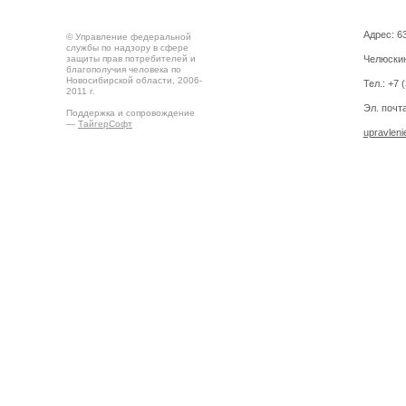
Адрес: 63
© Управление федеральной
службы по надзору в сфере
защиты прав потребителей и
Челюскин
благополучия человека по
Новосибирской области, 2006-
Тел.: +7 
2011 г.
Эл. почта
Поддержка и сопровождение
—
ТайгерСофт
upravlen
Создано на
Drupal