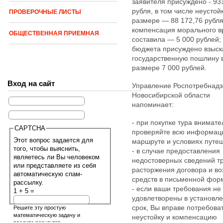
заявителя присуждено - 93
рубля, в том числе неустой
ПРОВЕРОЧНЫЕ ЛИСТЫ
размере — 88 172,76 рубля
компенсация морального в
ОБЩЕСТВЕННАЯ ПРИЕМНАЯ
составила — 5 000 рублей;
бюджета присуждено взыск
государственную пошлину 
размере 7 000 рублей.
Вход на сайт
Управление Роспотребнадз
Новосибирской области
напоминает:
- при покупке тура внимате
CAPTCHA
проверяйте всю информац
Этот вопрос задается для
маршруте и условиях путеш
того, чтобы выяснить,
- в случае предоставления
являетесь ли Вы человеком
недостоверных сведений т
или представляете из себя
расторжения договора и во
автоматическую спам-
средств в письменной фор
рассылку.
- если ваши требования не
1 + 5 =
удовлетворены в установл
срок, Вы вправе потребова
Решите эту простую
математическую задачу и
неустойку и компенсацию
введите результат.