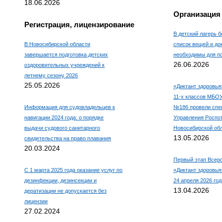
18.06.2026
Организация
Регистрация, лицензирование
В детский лагерь б
В Новосибирской области
список вещей и до
завершается подготовка детских
необходимы для по
26.06.2026
оздоровительных учреждений к
летнему сезону 2026
25.05.2026
«Диктант здоровья
11-х классов МБО
Информация для судовладельцев к
№186 провели спе
навигации 2024 года: о порядке
Управления Роспо
выдачи судового санитарного
Новосибирской об
13.05.2026
свидетельства на право плавания
20.03.2024
Первый этап Всеро
С 1 марта 2025 года оказание услуг по
«Диктант здоровья»
дезинфекции, дезинсекции и
24 апреля 2026 год
13.04.2026
дератизации не допускается без
лицензии
27.02.2024