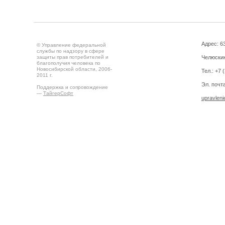
Адрес: 63
© Управление федеральной
службы по надзору в сфере
защиты прав потребителей и
Челюскин
благополучия человека по
Новосибирской области, 2006-
Тел.: +7 
2011 г.
Эл. почта
Поддержка и сопровождение
—
ТайгерСофт
upravlen
Создано на
Drupal