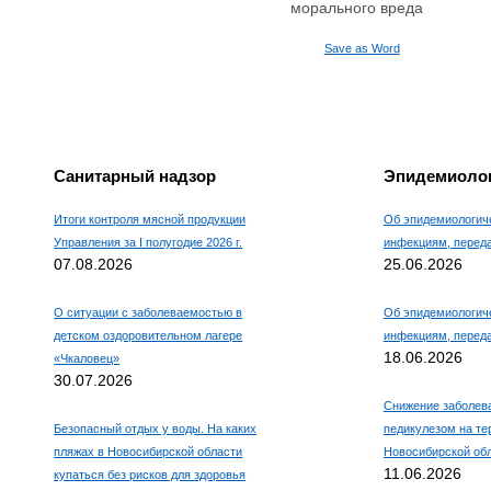
морального вреда
Например, для 1+3, введите
4.
Save as Word
Санитарный надзор
Эпидемиолог
Итоги контроля мясной продукции
Об эпидемиологиче
Управления за I полугодие 2026 г.
инфекциям, пере
07.08.2026
25.06.2026
О ситуации с заболеваемостью в
Об эпидемиологиче
детском оздоровительном лагере
инфекциям, пере
18.06.2026
«Чкаловец»
30.07.2026
Снижение заболев
Безопасный отдых у воды. На каких
педикулезом на те
пляжах в Новосибирской области
Новосибирской об
11.06.2026
купаться без рисков для здоровья