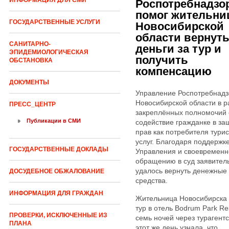
ИНФОРМАЦИЯ ДЛЯ СМИ
Роспотребнадзо
помог жительни
ГОСУДАРСТВЕННЫЕ УСЛУГИ
Новосибирской
области вернут
САНИТАРНО-
деньги за тур и
ЭПИДЕМИОЛОГИЧЕСКАЯ
получить
ОБСТАНОВКА
компенсацию
ДОКУМЕНТЫ
Управление Роспотребнадз
Новосибирской области в р
ПРЕСС_ЦЕНТР
закреплённых полномочий 
Публикации в СМИ
содействие гражданке в за
прав как потребителя тури
услуг. Благодаря поддержк
ГОСУДАРСТВЕННЫЕ ДОКЛАДЫ
Управления и своевремен
обращению в суд заявител
удалось вернуть денежные
ДОСУДЕБНОЕ ОБЖАЛОВАНИЕ
средства.
ИНФОРМАЦИЯ ДЛЯ ГРАЖДАН
Жительница Новосибирска 
тур в отель Bodrum Park Re
ПРОВЕРКИ, ИСКЛЮЧЕННЫЕ ИЗ
семь ночей через турагентс
ПЛАНА
этот же день узнала, что