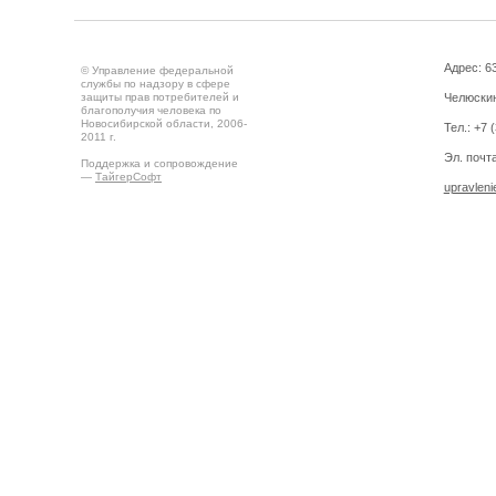
Адрес: 63
© Управление федеральной
службы по надзору в сфере
защиты прав потребителей и
Челюскин
благополучия человека по
Новосибирской области, 2006-
Тел.: +7 
2011 г.
Эл. почта
Поддержка и сопровождение
—
ТайгерСофт
upravlen
Создано на
Drupal