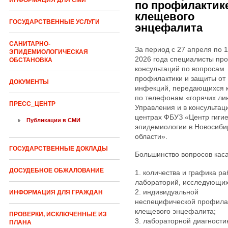
ИНФОРМАЦИЯ ДЛЯ СМИ
по профилактик
клещевого
ГОСУДАРСТВЕННЫЕ УСЛУГИ
энцефалита
САНИТАРНО-
За период с 27 апреля по 
ЭПИДЕМИОЛОГИЧЕСКАЯ
2026 года специалисты пр
ОБСТАНОВКА
консультаций по вопросам
профилактики и защиты от
ДОКУМЕНТЫ
инфекций, передающихся
по телефонам «горячих ли
ПРЕСС_ЦЕНТР
Управления и в консульта
центрах ФБУЗ «Центр гиги
Публикации в СМИ
эпидемиологии в Новосиби
области».
ГОСУДАРСТВЕННЫЕ ДОКЛАДЫ
Большинство вопросов каса
ДОСУДЕБНОЕ ОБЖАЛОВАНИЕ
1. количества и графика р
лабораторий, исследующих
2. индивидуальной
ИНФОРМАЦИЯ ДЛЯ ГРАЖДАН
неспецифической профила
клещевого энцефалита;
ПРОВЕРКИ, ИСКЛЮЧЕННЫЕ ИЗ
3. лабораторной диагности
ПЛАНА