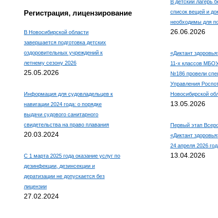
В детский лагерь б
Регистрация, лицензирование
список вещей и до
необходимы для по
26.06.2026
В Новосибирской области
завершается подготовка детских
оздоровительных учреждений к
«Диктант здоровья
летнему сезону 2026
11-х классов МБО
25.05.2026
№186 провели спе
Управления Роспо
Информация для судовладельцев к
Новосибирской об
13.05.2026
навигации 2024 года: о порядке
выдачи судового санитарного
свидетельства на право плавания
Первый этап Всеро
20.03.2024
«Диктант здоровья»
24 апреля 2026 год
13.04.2026
С 1 марта 2025 года оказание услуг по
дезинфекции, дезинсекции и
дератизации не допускается без
лицензии
27.02.2024