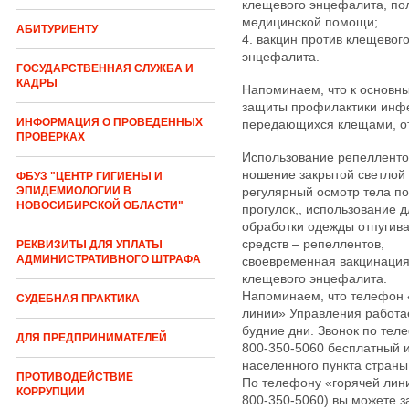
клещевого энцефалита, по
медицинской помощи;
АБИТУРИЕНТУ
4. вакцин против клещевог
энцефалита.
ГОСУДАРСТВЕННАЯ СЛУЖБА И
КАДРЫ
Напоминаем, что к основн
защиты профилактики инф
ИНФОРМАЦИЯ О ПРОВЕДЕННЫХ
передающихся клещами, от
ПРОВЕРКАХ
Использование репелленто
ношение закрытой светлой
ФБУЗ "ЦЕНТР ГИГИЕНЫ И
регулярный осмотр тела п
ЭПИДЕМИОЛОГИИ В
НОВОСИБИРСКОЙ ОБЛАСТИ"
прогулок,, использование д
обработки одежды отпуги
средств – репеллентов,
РЕКВИЗИТЫ ДЛЯ УПЛАТЫ
АДМИНИСТРАТИВНОГО ШТРАФА
своевременная вакцинация
клещевого энцефалита.
Напоминаем, что телефон 
СУДЕБНАЯ ПРАКТИКА
линии» Управления работа
будние дни. Звонок по тел
ДЛЯ ПРЕДПРИНИМАТЕЛЕЙ
800-350-5060 бесплатный 
населенного пункта страны
ПРОТИВОДЕЙСТВИЕ
По телефону «горячей лини
КОРРУПЦИИ
800-350-5060) вы можете з