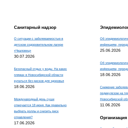
Например, для 1+3, введите
4.
Санитарный надзор
Эпидемиолог
О ситуации с заболеваемостью в
Об эпидемиологиче
детском оздоровительном лагере
инфекциям, пере
25.06.2026
«Чкаловец»
30.07.2026
Об эпидемиологиче
Безопасный отдых у воды. На каких
инфекциям, пере
18.06.2026
пляжах в Новосибирской области
купаться без рисков для здоровья
18.06.2026
Снижение заболев
педикулезом на те
Международный день суши
Новосибирской об
11.06.2026
отмечается 18 июня. Как правильно
выбрать роллы и снизить риск
Организация
отравления?
17.06.2026