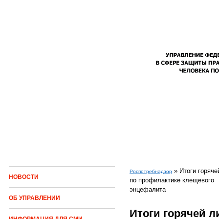
Перейти к основному содержанию
»
Итоги горяче
Роспотребнадзор
НОВОСТИ
по профилактике клещевого
Вы здесь
энцефалита
ОБ УПРАВЛЕНИИ
Итоги горячей л