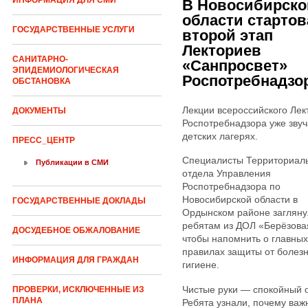
ИНФОРМАЦИЯ ДЛЯ СМИ
В Новосибирско
области стартов
ГОСУДАРСТВЕННЫЕ УСЛУГИ
второй этап
Лекториев
САНИТАРНО-
«Санпросвет»
ЭПИДЕМИОЛОГИЧЕСКАЯ
Роспотребнадзо
ОБСТАНОВКА
Лекции всероссийского Лек
ДОКУМЕНТЫ
Роспотребнадзора уже звуч
детских лагерях.
ПРЕСС_ЦЕНТР
Специалисты Территориал
Публикации в СМИ
отдела Управления
Роспотребнадзора по
Новосибирской области в
ГОСУДАРСТВЕННЫЕ ДОКЛАДЫ
Ордынском районе загляну
ребятам из ДОЛ «Берёзова
ДОСУДЕБНОЕ ОБЖАЛОВАНИЕ
чтобы напомнить о главных
правилах защиты от болез
ИНФОРМАЦИЯ ДЛЯ ГРАЖДАН
гигиене.
Чистые руки — спокойный 
ПРОВЕРКИ, ИСКЛЮЧЕННЫЕ ИЗ
ПЛАНА
Ребята узнали, почему важ