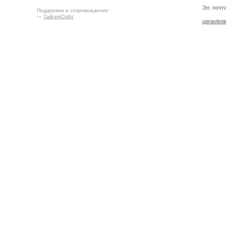
Эл. почта
Поддержка и сопровождение
—
ТайгерСофт
upravlen
Создано на
Drupal