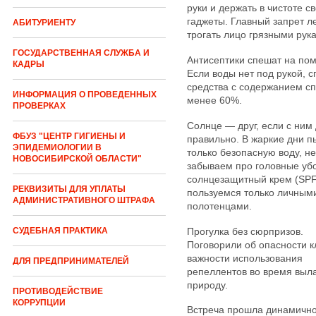
руки и держать в чистоте с
гаджеты. Главный запрет л
АБИТУРИЕНТУ
трогать лицо грязными рук
ГОСУДАРСТВЕННАЯ СЛУЖБА И
Антисептики спешат на по
КАДРЫ
Если воды нет под рукой, с
средства с содержанием сп
ИНФОРМАЦИЯ О ПРОВЕДЕННЫХ
менее 60%.
ПРОВЕРКАХ
Солнце — друг, если с ним
ФБУЗ "ЦЕНТР ГИГИЕНЫ И
правильно. В жаркие дни п
ЭПИДЕМИОЛОГИИ В
только безопасную воду, не
НОВОСИБИРСКОЙ ОБЛАСТИ"
забываем про головные уб
солнцезащитный крем (SPF
РЕКВИЗИТЫ ДЛЯ УПЛАТЫ
пользуемся только личным
АДМИНИСТРАТИВНОГО ШТРАФА
полотенцами.
Прогулка без сюрпризов.
СУДЕБНАЯ ПРАКТИКА
Поговорили об опасности 
важности использования
ДЛЯ ПРЕДПРИНИМАТЕЛЕЙ
репеллентов во время выла
природу.
ПРОТИВОДЕЙСТВИЕ
КОРРУПЦИИ
Встреча прошла динамично