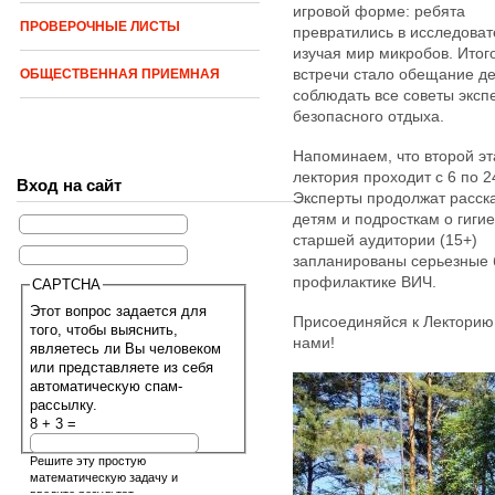
игровой форме: ребята
ПРОВЕРОЧНЫЕ ЛИСТЫ
превратились в исследоват
изучая мир микробов. Итог
встречи стало обещание д
ОБЩЕСТВЕННАЯ ПРИЕМНАЯ
соблюдать все советы эксп
безопасного отдыха.
Напоминаем, что второй эт
лектория проходит с 6 по 2
Вход на сайт
Эксперты продолжат расск
детям и подросткам о гигие
старшей аудитории (15+)
запланированы серьезные 
профилактике ВИЧ.
CAPTCHA
Этот вопрос задается для
Присоединяйся к Лекторию
того, чтобы выяснить,
нами!
являетесь ли Вы человеком
или представляете из себя
автоматическую спам-
рассылку.
8 + 3 =
Решите эту простую
математическую задачу и
введите результат.