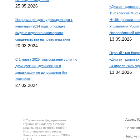
25.05.2026
«Диктант здоровья
11-х классов МБО
Информация для судовладельцев к
№186 провели спе
навигации 2024 года: о порядке
Управления Роспо
выдачи судового санитарного
Новосибирской об
13.05.2026
свидетельства на право плавания
20.03.2024
Первый этап Всеро
С 1 марта 2025 года оказание услуг по
«Диктант здоровья»
дезинфекции, дезинсекции и
24 апреля 2026 год
13.04.2026
дератизации не допускается без
лицензии
27.02.2024
Адрес: 63
© Управление федеральной
службы по надзору в сфере
защиты прав потребителей и
Челюскин
благополучия человека по
Новосибирской области, 2006-
Тел.: +7 
2011 г.