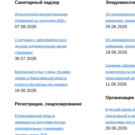
Санитарный надзор
Эпидемиолог
Итоги контроля мясной продукции
Об эпидемиологиче
Управления за I полугодие 2026 г.
инфекциям, пере
07.08.2026
25.06.2026
О ситуации с заболеваемостью в
Об эпидемиологиче
детском оздоровительном лагере
инфекциям, пере
18.06.2026
«Чкаловец»
30.07.2026
Снижение заболев
Безопасный отдых у воды. На каких
педикулезом на те
пляжах в Новосибирской области
Новосибирской об
11.06.2026
купаться без рисков для здоровья
18.06.2026
Организация
Регистрация, лицензирование
В детский лагерь б
В Новосибирской области
список вещей и до
завершается подготовка детских
необходимы для по
26.06.2026
оздоровительных учреждений к
летнему сезону 2026