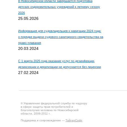
В Новосибирской области завершается подготовка
детских оздоровительных учреждений к летнему сезону
2026
25.05.2026
Информация для судовладельцев к навигации 2024 года:
о порядке выдачи судового санитарного свидетельства на
право плавания
20.03.2024
С 1 марта 2025 года оказание услуг по дезинфекции,
дезинсекции и дератизации не допускается без лицензии
27.02.2024
© Управление федеральной службы по надзору
в сфере защиты прав потребителей и
благополучия человека по Новосибирской
области, 2006-2011 г.
Поддержка и сопровождение —
ТайгерСофт