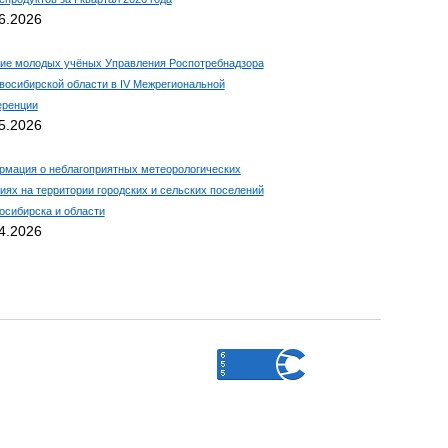
6.2026
ие молодых учёных Управления Роспотребнадзора
восибирской области в IV Межрегиональной
еренции
5.2026
мация о неблагоприятных метеорологических
иях на территории городских и сельских поселений
восибирска и области
4.2026