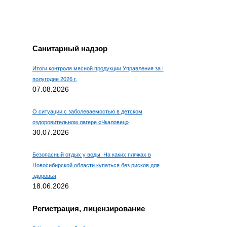
Например, для 1+3, введите
4.
Санитарный надзор
Итоги контроля мясной продукции Управления за I
полугодие 2026 г.
07.08.2026
О ситуации с заболеваемостью в детском
оздоровительном лагере «Чкаловец»
30.07.2026
Безопасный отдых у воды. На каких пляжах в
Новосибирской области купаться без рисков для
здоровья
18.06.2026
Регистрация, лицензирование