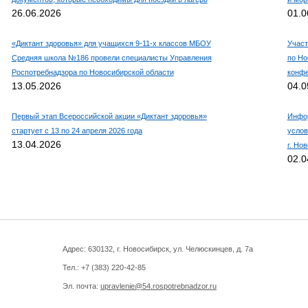
26.06.2026
01.0
«Диктант здоровья» для учащихся 9-11-х классов МБОУ
Участ
Средняя школа №186 провели специалисты Управления
по Но
Роспотребнадзора по Новосибирской области
конф
13.05.2026
04.0
Первый этап Всероссийской акции «Диктант здоровья»
Инфор
стартует с 13 по 24 апреля 2026 года
услов
13.04.2026
г. Но
02.0
Адрес: 630132, г. Новосибирск, ул. Челюскинцев, д. 7а
Тел.: +7 (383)
220-42-85
Эл. почта:
upravlenie@54.rospotrebnadzor.ru