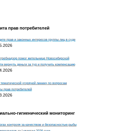
ита прав потребителей
ите прав и законных интересов группы лиц в суде
5.2026
требнадзор помог жительнице Новосибирской
ти вернуть деньги за тур и получить компенсацию
4.2026
 тематической «горячей линии» по вопросам
ы прав потребителей
3.2026
иально-гигиенический мониторинг
огах контроля за качеством и безопасностью рыбы
епродуктов за I квартал 2026 года