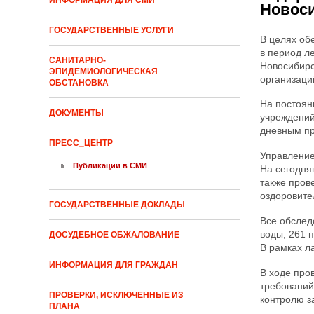
ИНФОРМАЦИЯ ДЛЯ СМИ
Новоси
ГОСУДАРСТВЕННЫЕ УСЛУГИ
В целях об
в период л
САНИТАРНО-
Новосибирс
ЭПИДЕМИОЛОГИЧЕСКАЯ
организаци
ОБСТАНОВКА
На постоян
ДОКУМЕНТЫ
учреждений
дневным п
ПРЕСС_ЦЕНТР
Управление
Публикации в СМИ
На сегодня
также пров
оздоровите
ГОСУДАРСТВЕННЫЕ ДОКЛАДЫ
Все обслед
воды, 261 
ДОСУДЕБНОЕ ОБЖАЛОВАНИЕ
В рамках л
ИНФОРМАЦИЯ ДЛЯ ГРАЖДАН
В ходе про
требований
ПРОВЕРКИ, ИСКЛЮЧЕННЫЕ ИЗ
контролю з
ПЛАНА