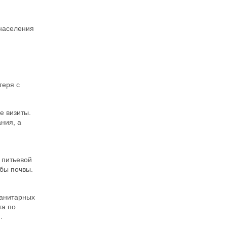
 населения
геря с
е визиты.
ния, а
 питьевой
обы почвы.
санитарных
та по
.