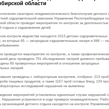
бирской области
еспечения санитарно-эпидемиологического благополучия детского
етней оздоровительной кампании Управление Роспотребнадзора по
кой области проводит мероприятия по контролю за деятельностью
й отдыха и оздоровления детей.
ном контроле ведомства находится 1013 детских оздоровительных
, из которых 65 — загородные оздоровительные лагеря и 948 — ла
ребыванием.
м проводятся мероприятия по контролю, а также профилактически
шний день проведено 701 обследование лагерей дневного пребыва
едены 60 проверочных мероприятий в отношении загородных
льных лагерей.
ования проведены с лабораторным контролем, отобрано: 213 проб
проба пищевых продуктов, а также 1157 проб готовых блюд, 133 пр
абораторных исследований нарушения не выявлены.
ведения мероприятий установлены единичные случаи нарушений 
. Нарушения устраняются в ходе проверок незамедлительно. Рабо
а организацией детского отдыха находится на контроле Управления