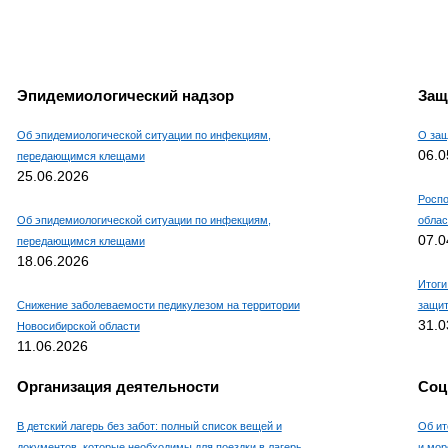
Эпидемиологический надзор
Защ
Об эпидемиологической ситуации по инфекциям,
О защ
06.0
передающимся клещами
25.06.2026
Роспо
Об эпидемиологической ситуации по инфекциям,
облас
07.0
передающимся клещами
18.06.2026
Итоги
Снижение заболеваемости педикулезом на территории
защит
31.0
Новосибирской области
11.06.2026
Организация деятельности
Соц
В детский лагерь без забот: полный список вещей и
Об ит
документов, которые необходимы для поездки в лагерь
и мор