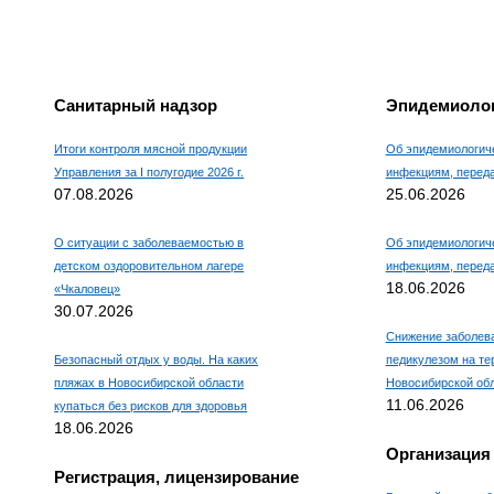
Например, для 1+3, введите
4.
Санитарный надзор
Эпидемиолог
Итоги контроля мясной продукции
Об эпидемиологиче
Управления за I полугодие 2026 г.
инфекциям, пере
07.08.2026
25.06.2026
О ситуации с заболеваемостью в
Об эпидемиологиче
детском оздоровительном лагере
инфекциям, пере
18.06.2026
«Чкаловец»
30.07.2026
Снижение заболев
Безопасный отдых у воды. На каких
педикулезом на те
пляжах в Новосибирской области
Новосибирской об
11.06.2026
купаться без рисков для здоровья
18.06.2026
Организация
Регистрация, лицензирование