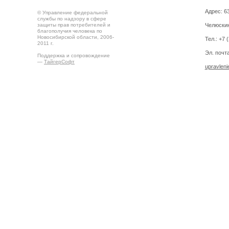
Адрес: 63
© Управление федеральной
службы по надзору в сфере
защиты прав потребителей и
Челюскин
благополучия человека по
Новосибирской области, 2006-
Тел.: +7 
2011 г.
Эл. почта
Поддержка и сопровождение
—
ТайгерСофт
upravlen
Создано на
Drupal